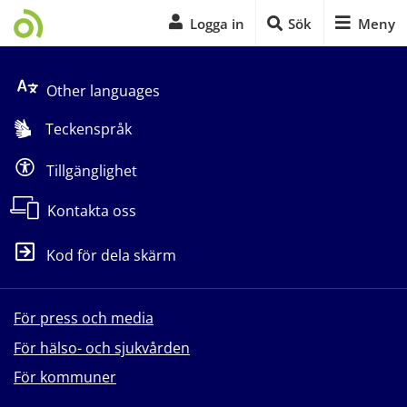
Logga in
Sök
Meny
Start på sidans huvudinnehåll
Other languages
Teckenspråk
Tillgänglighet
Kontakta oss
Kod för dela skärm
För press och media
För hälso- och sjukvården
För kommuner