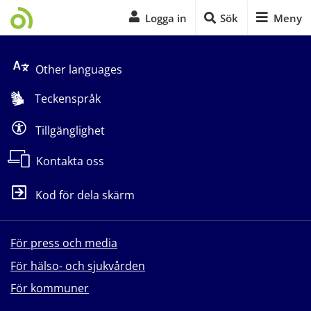
Logga in
Sök
Meny
Start på sidans huvudinnehåll
Other languages
Teckenspråk
Tillgänglighet
Kontakta oss
Kod för dela skärm
För press och media
För hälso- och sjukvården
För kommuner