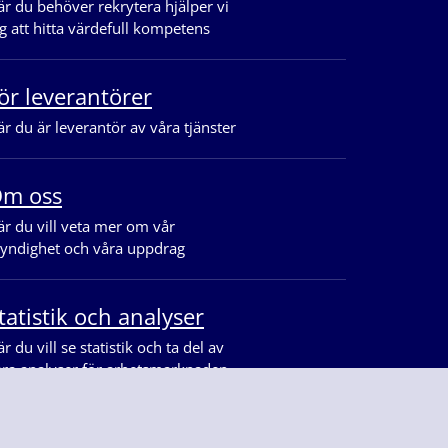
r du behöver rekrytera hjälper vi
g att hitta värdefull kompetens
ör leverantörer
r du är leverantör av våra tjänster
m oss
r du vill veta mer om vår
yndighet och våra uppdrag
tatistik och analyser
r du vill se statistik och ta del av
åra analyser för arbetsmarknaden