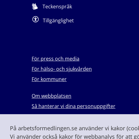
Teckenspråk
Tillgänglighet
För press och media
För hälso- och sjukvården
För kommuner
Om webbplatsen
Så hanterar vi dina personuppgifter
Lever du med våld i en nära relation?
Vid höjd beredskap och krig
På arbetsformedlingen.se använder vi kakor (cooki
Vi använder också kakor för webbanalys för att g