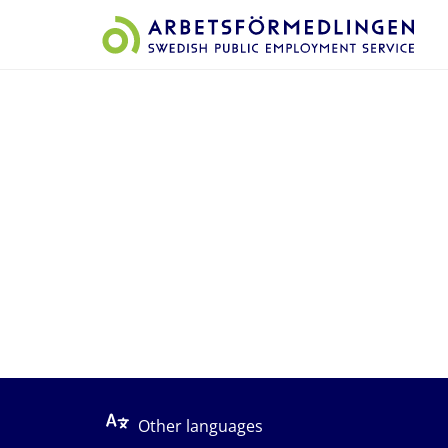
Start på sidans huvudinnehåll
Other languages