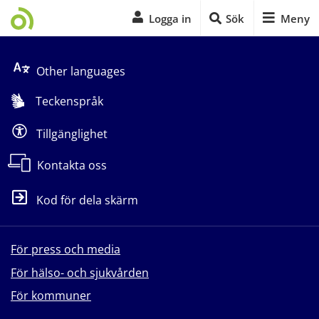
Logga in
Sök
Meny
Start på sidans huvudinnehåll
Other languages
Teckenspråk
Tillgänglighet
Kontakta oss
Kod för dela skärm
För press och media
För hälso- och sjukvården
För kommuner