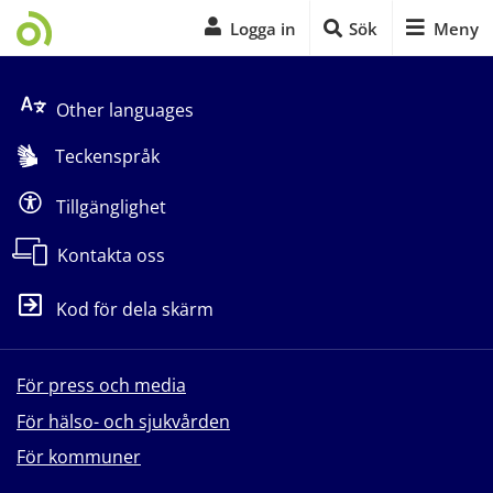
Logga in
Sök
Meny
Start på sidans huvudinnehåll
Other languages
Teckenspråk
Tillgänglighet
Kontakta oss
Kod för dela skärm
För press och media
För hälso- och sjukvården
För kommuner