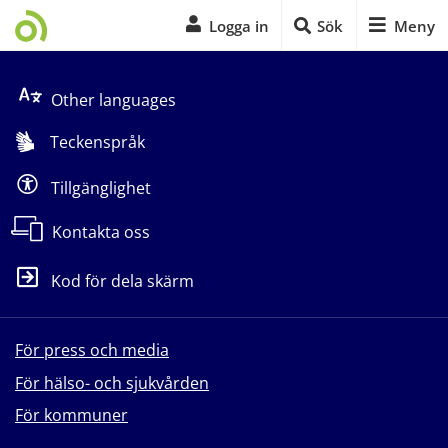
Logga in
Sök
Meny
Start på sidans huvudinnehåll
Other languages
Teckenspråk
Tillgänglighet
Kontakta oss
Kod för dela skärm
För press och media
För hälso- och sjukvården
För kommuner