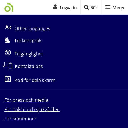
Logga in
Sök
Meny
Start på sidans huvudinnehåll
Other languages
Teckenspråk
Tillgänglighet
Kontakta oss
Kod för dela skärm
För press och media
För hälso- och sjukvården
För kommuner