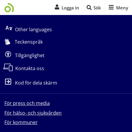
Logga in
Sök
Meny
Start på sidans huvudinnehåll
Other languages
Teckenspråk
Tillgänglighet
Kontakta oss
Kod för dela skärm
För press och media
För hälso- och sjukvården
För kommuner