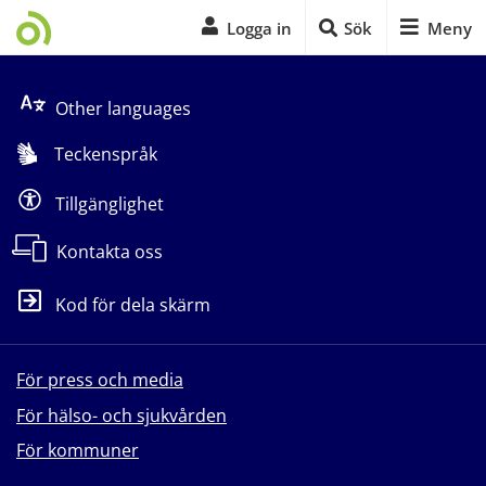
Logga in
Sök
Meny
Start på sidans huvudinnehåll
Other languages
Teckenspråk
Tillgänglighet
Kontakta oss
Kod för dela skärm
För press och media
För hälso- och sjukvården
För kommuner