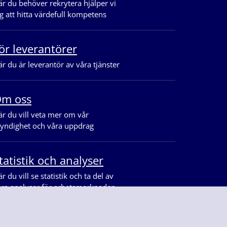
r du behöver rekrytera hjälper vi
g att hitta värdefull kompetens
ör leverantörer
r du är leverantör av våra tjänster
m oss
r du vill veta mer om vår
yndighet och våra uppdrag
tatistik och analyser
r du vill se statistik och ta del av
åra analyser för arbetsmarknaden