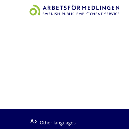
Start på sidans huvudinnehåll
Other languages