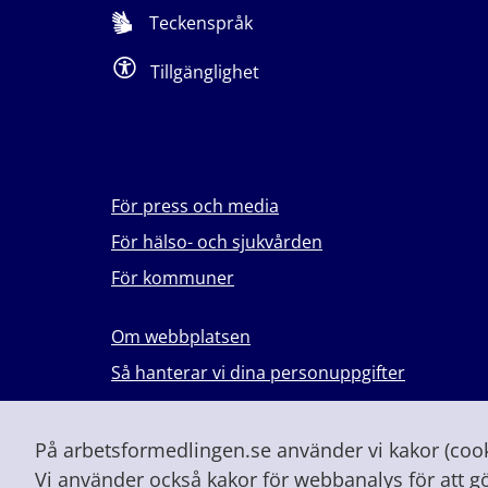
Teckenspråk
Tillgänglighet
För press och media
För hälso- och sjukvården
För kommuner
Om webbplatsen
Så hanterar vi dina personuppgifter
Lever du med våld i en nära relation?
Vid höjd beredskap och krig
På arbetsformedlingen.se använder vi kakor (cooki
Vi använder också kakor för webbanalys för att g