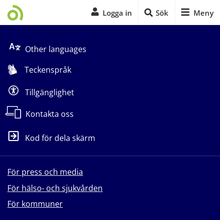
Logga in
Sök
Meny
Start på sidans huvudinnehåll
Other languages
Teckenspråk
Tillgänglighet
Kontakta oss
Kod för dela skärm
För press och media
För hälso- och sjukvården
För kommuner