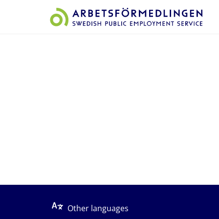
Start på sidans huvudinnehåll
Other languages