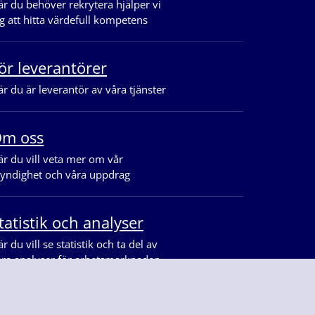
r du behöver rekrytera hjälper vi
g att hitta värdefull kompetens
ör leverantörer
r du är leverantör av våra tjänster
m oss
r du vill veta mer om vår
yndighet och våra uppdrag
tatistik och analyser
r du vill se statistik och ta del av
åra analyser för arbetsmarknaden