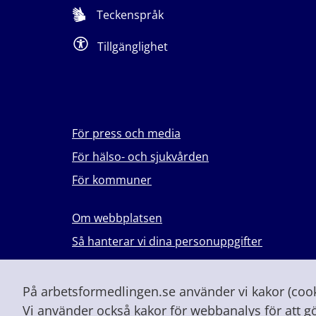
Teckenspråk
Tillgänglighet
För press och media
För hälso- och sjukvården
För kommuner
Om webbplatsen
Så hanterar vi dina personuppgifter
Lever du med våld i en nära relation?
Vid höjd beredskap och krig
På arbetsformedlingen.se använder vi kakor (cooki
Vi använder också kakor för webbanalys för att g