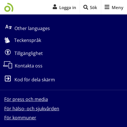
Logga in
Sök
Meny
Start på sidans huvudinnehåll
Other languages
Teckenspråk
Tillgänglighet
Kontakta oss
Kod för dela skärm
För press och media
För hälso- och sjukvården
För kommuner