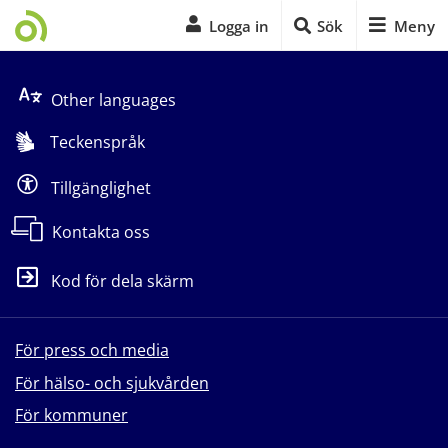
Logga in
Sök
Meny
Start på sidans huvudinnehåll
Other languages
Teckenspråk
Tillgänglighet
Kontakta oss
Kod för dela skärm
För press och media
För hälso- och sjukvården
För kommuner