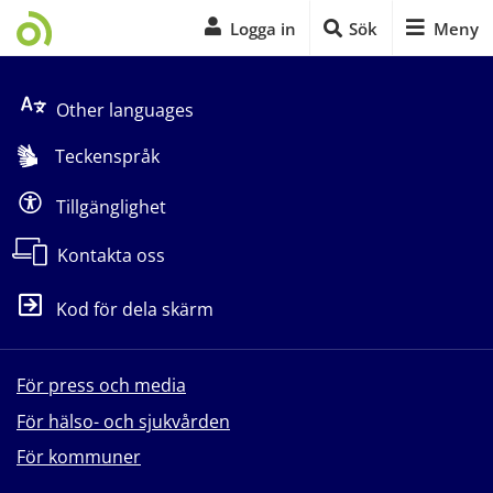
Logga in
Sök
Meny
Start på sidans huvudinnehåll
Other languages
Teckenspråk
Tillgänglighet
Kontakta oss
Kod för dela skärm
För press och media
För hälso- och sjukvården
För kommuner