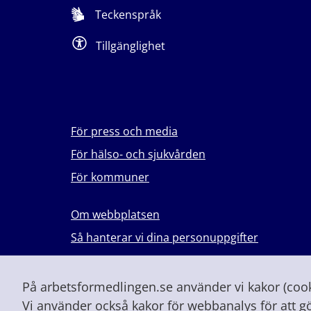
Teckenspråk
Tillgänglighet
För press och media
För hälso- och sjukvården
För kommuner
Om webbplatsen
Så hanterar vi dina personuppgifter
Lever du med våld i en nära relation?
Vid höjd beredskap och krig
På arbetsformedlingen.se använder vi kakor (cooki
Vi använder också kakor för webbanalys för att g