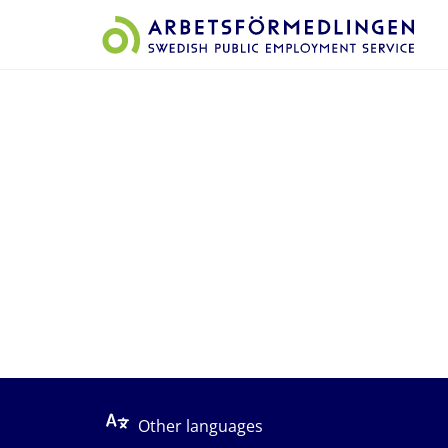
Start på sidans huvudinnehåll
Other languages