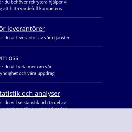
r du behöver rekrytera hjälper vi
g att hitta värdefull kompetens
ör leverantörer
r du är leverantör av våra tjänster
m oss
r du vill veta mer om vår
yndighet och våra uppdrag
tatistik och analyser
r du vill se statistik och ta del av
åra analyser för arbetsmarknaden