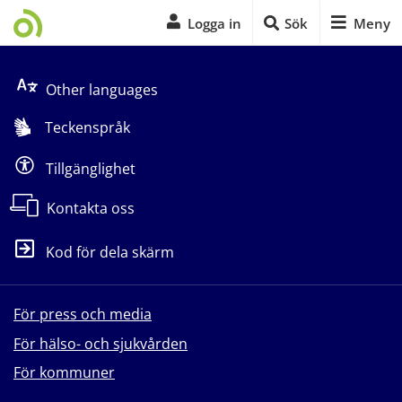
Logga in
Sök
Meny
Start på sidans huvudinnehåll
Other languages
Teckenspråk
Tillgänglighet
Kontakta oss
Kod för dela skärm
För press och media
För hälso- och sjukvården
För kommuner