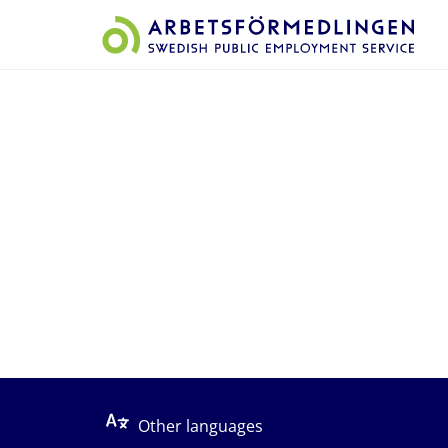
Start på sidans huvudinnehåll
Other languages