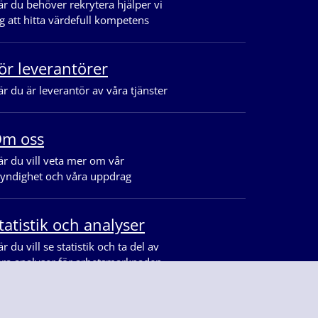
r du behöver rekrytera hjälper vi
g att hitta värdefull kompetens
ör leverantörer
r du är leverantör av våra tjänster
m oss
r du vill veta mer om vår
yndighet och våra uppdrag
tatistik och analyser
r du vill se statistik och ta del av
åra analyser för arbetsmarknaden