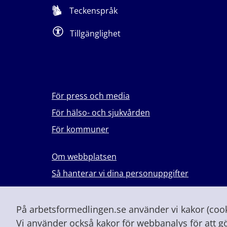
Teckenspråk
Tillgänglighet
För press och media
För hälso- och sjukvården
För kommuner
Om webbplatsen
Så hanterar vi dina personuppgifter
Lever du med våld i en nära relation?
Vid höjd beredskap och krig
På arbetsformedlingen.se använder vi kakor (cooki
Vi använder också kakor för webbanalys för att g