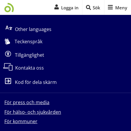
Logga in
Sök
Meny
Start på sidans huvudinnehåll
Other languages
Teckenspråk
Tillgänglighet
Kontakta oss
Kod för dela skärm
För press och media
För hälso- och sjukvården
För kommuner