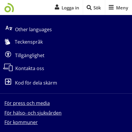
Logga in
Sök
Meny
Start på sidans huvudinnehåll
Other languages
Teckenspråk
Tillgänglighet
Kontakta oss
Kod för dela skärm
För press och media
För hälso- och sjukvården
För kommuner