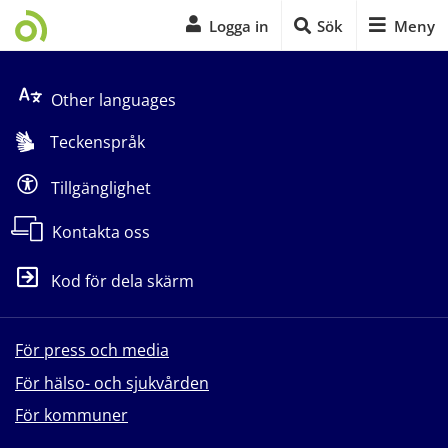
Logga in
Sök
Meny
Start på sidans huvudinnehåll
Other languages
Teckenspråk
Tillgänglighet
Kontakta oss
Kod för dela skärm
För press och media
För hälso- och sjukvården
För kommuner