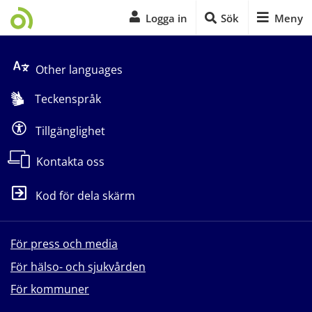
Logga in
Sök
Meny
Start på sidans huvudinnehåll
Other languages
Teckenspråk
Tillgänglighet
Kontakta oss
Kod för dela skärm
För press och media
För hälso- och sjukvården
För kommuner