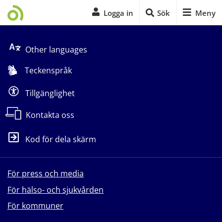
Logga in
Sök
Meny
Start på sidans huvudinnehåll
Other languages
Teckenspråk
Tillgänglighet
Kontakta oss
Kod för dela skärm
För press och media
För hälso- och sjukvården
För kommuner