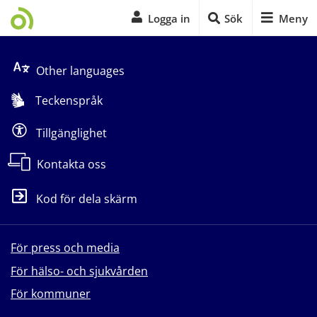
Logga in
Sök
Meny
Start på sidans huvudinnehåll
Other languages
Teckenspråk
Tillgänglighet
Kontakta oss
Kod för dela skärm
För press och media
För hälso- och sjukvården
För kommuner