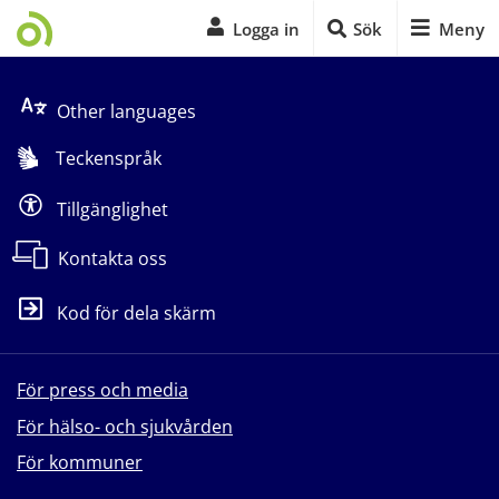
Logga in
Sök
Meny
Start på sidans huvudinnehåll
Other languages
Teckenspråk
Tillgänglighet
Kontakta oss
Kod för dela skärm
För press och media
För hälso- och sjukvården
För kommuner