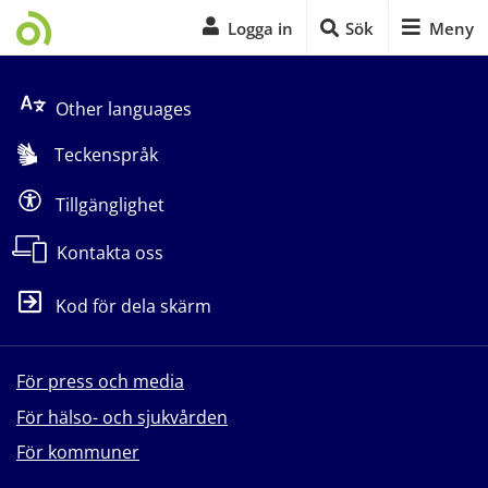
Logga in
Sök
Meny
Start på sidans huvudinnehåll
Other languages
Teckenspråk
Tillgänglighet
Kontakta oss
Kod för dela skärm
För press och media
För hälso- och sjukvården
För kommuner