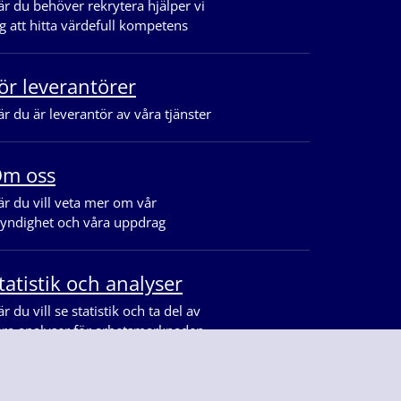
r du behöver rekrytera hjälper vi
g att hitta värdefull kompetens
ör leverantörer
r du är leverantör av våra tjänster
m oss
r du vill veta mer om vår
yndighet och våra uppdrag
tatistik och analyser
r du vill se statistik och ta del av
åra analyser för arbetsmarknaden