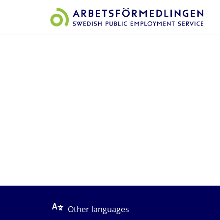
Start på sidans huvudinnehåll
Other languages