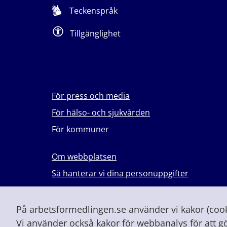
Teckenspråk
Tillgänglighet
För press och media
För hälso- och sjukvården
För kommuner
Om webbplatsen
Så hanterar vi dina personuppgifter
Lever du med våld i en nära relation?
Vid höjd beredskap och krig
På arbetsformedlingen.se använder vi kakor (cooki
Vi använder också kakor för webbanalys för att g