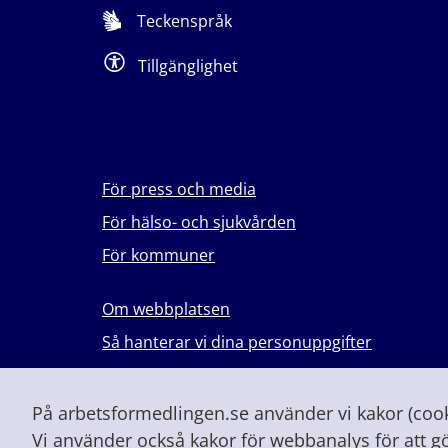
Teckenspråk
Tillgänglighet
För press och media
För hälso- och sjukvården
För kommuner
Om webbplatsen
Så hanterar vi dina personuppgifter
Lever du med våld i en nära relation?
Vid höjd beredskap och krig
På arbetsformedlingen.se använder vi kakor (cooki
Vi använder också kakor för webbanalys för att g