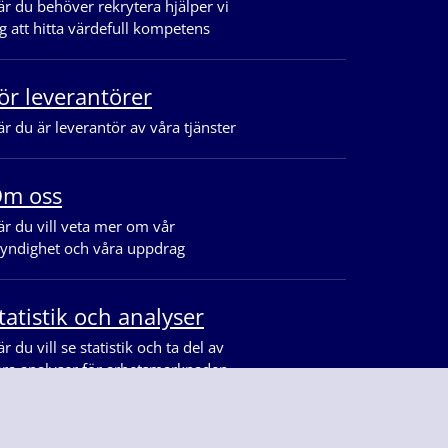
r du behöver rekrytera hjälper vi
g att hitta värdefull kompetens
ör leverantörer
r du är leverantör av våra tjänster
m oss
r du vill veta mer om vår
yndighet och våra uppdrag
tatistik och analyser
r du vill se statistik och ta del av
åra analyser för arbetsmarknaden