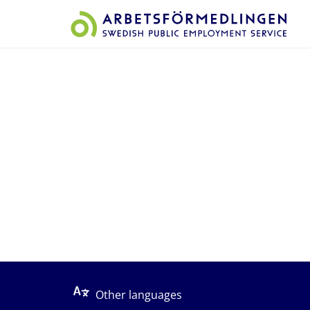
Start på sidans huvudinnehåll
Other languages