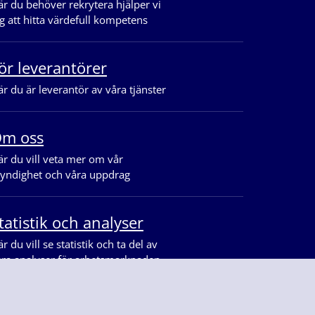
r du behöver rekrytera hjälper vi
g att hitta värdefull kompetens
ör leverantörer
r du är leverantör av våra tjänster
m oss
r du vill veta mer om vår
yndighet och våra uppdrag
tatistik och analyser
r du vill se statistik och ta del av
åra analyser för arbetsmarknaden