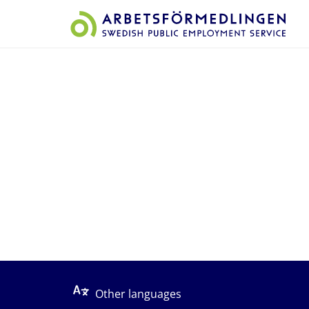
Start på sidans huvudinnehåll
Other languages