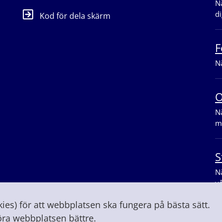
Nä
di
Kod för dela skärm
F
Nä
O
Nä
m
S
Nä
v
es) för att webbplatsen ska fungera på bästa sätt.
öra webbplatsen bättre.