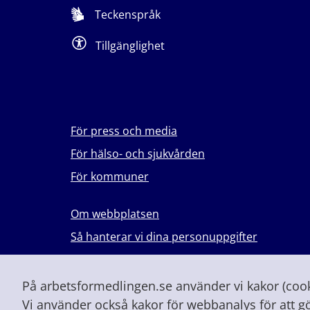
Teckenspråk
Tillgänglighet
För press och media
För hälso- och sjukvården
För kommuner
Om webbplatsen
Så hanterar vi dina personuppgifter
Lever du med våld i en nära relation?
Vid höjd beredskap och krig
På arbetsformedlingen.se använder vi kakor (cooki
Vi använder också kakor för webbanalys för att g