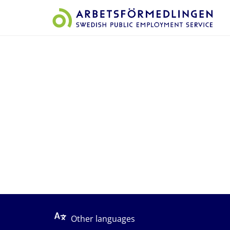
Start på sidans huvudinnehåll
Other languages