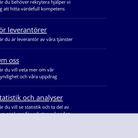
r du behöver rekrytera hjälper vi
g att hitta värdefull kompetens
ör leverantörer
r du är leverantör av våra tjänster
m oss
r du vill veta mer om vår
yndighet och våra uppdrag
tatistik och analyser
r du vill se statistik och ta del av
åra analyser för arbetsmarknaden