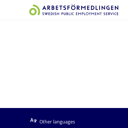
Start på sidans huvudinnehåll
Other languages