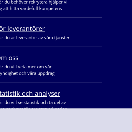
r du behöver rekrytera hjälper vi
g att hitta värdefull kompetens
ör leverantörer
r du är leverantör av våra tjänster
m oss
r du vill veta mer om vår
yndighet och våra uppdrag
tatistik och analyser
r du vill se statistik och ta del av
åra analyser för arbetsmarknaden