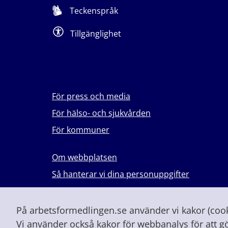
Teckenspråk
Tillgänglighet
För press och media
För hälso- och sjukvården
För kommuner
Om webbplatsen
Så hanterar vi dina personuppgifter
Lever du med våld i en nära relation?
Vid höjd beredskap och krig
På arbetsformedlingen.se använder vi kakor (cooki
Vi använder också kakor för webbanalys för att g