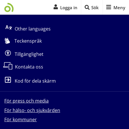
Logga in
Sök
Meny
Start på sidans huvudinnehåll
Other languages
Teckenspråk
Tillgänglighet
Kontakta oss
Kod för dela skärm
För press och media
För hälso- och sjukvården
För kommuner