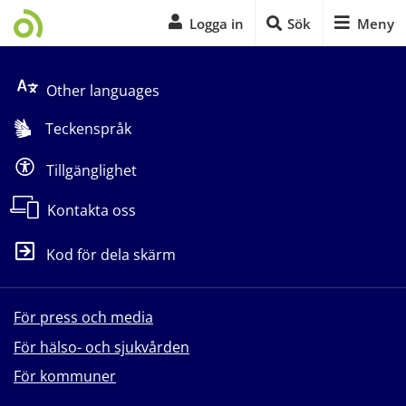
Logga in
Sök
Meny
Start på sidans huvudinnehåll
Other languages
Teckenspråk
Tillgänglighet
Kontakta oss
Kod för dela skärm
För press och media
För hälso- och sjukvården
För kommuner