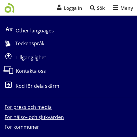
Logga in
Sök
Meny
Start på sidans huvudinnehåll
Other languages
Teckenspråk
Tillgänglighet
Kontakta oss
Kod för dela skärm
För press och media
För hälso- och sjukvården
För kommuner