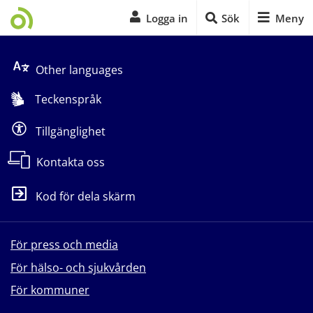
Logga in
Sök
Meny
Start på sidans huvudinnehåll
Other languages
Teckenspråk
Tillgänglighet
Kontakta oss
Kod för dela skärm
För press och media
För hälso- och sjukvården
För kommuner