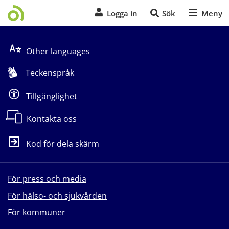
Logga in
Sök
Meny
Start på sidans huvudinnehåll
Other languages
Teckenspråk
Tillgänglighet
Kontakta oss
Kod för dela skärm
För press och media
För hälso- och sjukvården
För kommuner