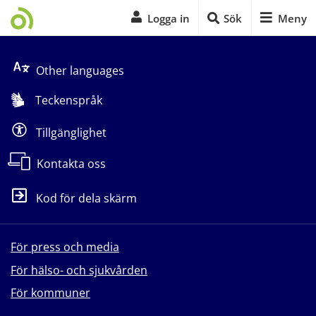
Logga in
Sök
Meny
Start på sidans huvudinnehåll
Other languages
Teckenspråk
Tillgänglighet
Kontakta oss
Kod för dela skärm
För press och media
För hälso- och sjukvården
För kommuner