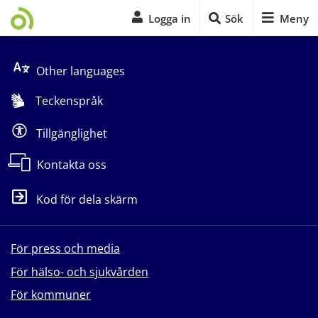
Logga in
Sök
Meny
Start på sidans huvudinnehåll
Other languages
Teckenspråk
Tillgänglighet
Kontakta oss
Kod för dela skärm
För press och media
För hälso- och sjukvården
För kommuner