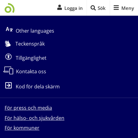
Logga in
Sök
Meny
Start på sidans huvudinnehåll
Other languages
Teckenspråk
Tillgänglighet
Kontakta oss
Kod för dela skärm
För press och media
För hälso- och sjukvården
För kommuner