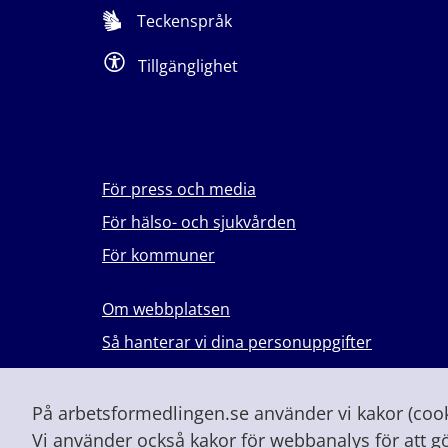
Teckenspråk
Tillgänglighet
För press och media
För hälso- och sjukvården
För kommuner
Om webbplatsen
Så hanterar vi dina personuppgifter
Lever du med våld i en nära relation?
Vid höjd beredskap och krig
På arbetsformedlingen.se använder vi kakor (cooki
Vi använder också kakor för webbanalys för att g