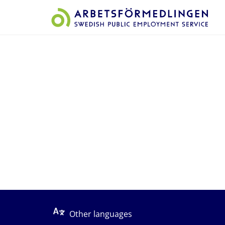
Start på sidans huvudinnehåll
Other languages