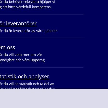
r du behöver rekrytera hjälper vi
g att hitta värdefull kompetens
ör leverantörer
r du är leverantör av våra tjänster
m oss
r du vill veta mer om vår
yndighet och våra uppdrag
tatistik och analyser
r du vill se statistik och ta del av
åra analyser för arbetsmarknaden