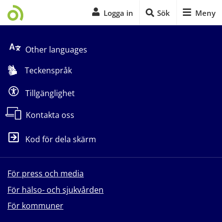
Logga in
Sök
Meny
Start på sidans huvudinnehåll
Other languages
Teckenspråk
Tillgänglighet
Kontakta oss
Kod för dela skärm
För press och media
För hälso- och sjukvården
För kommuner