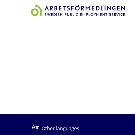
Start på sidans huvudinnehåll
Other languages