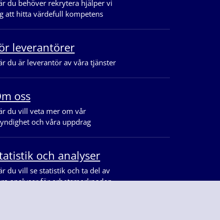
r du behöver rekrytera hjälper vi
g att hitta värdefull kompetens
ör leverantörer
r du är leverantör av våra tjänster
m oss
r du vill veta mer om vår
yndighet och våra uppdrag
tatistik och analyser
r du vill se statistik och ta del av
åra analyser för arbetsmarknaden