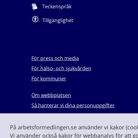
Teckenspråk
Tillgänglighet
För press och media
För hälso- och sjukvården
För kommuner
Om webbplatsen
Så hanterar vi dina personuppgifter
Lever du med våld i en nära relation?
Vid höjd beredskap och krig
På arbetsformedlingen.se använder vi kakor (cooki
Vi använder också kakor för webbanalys för att g