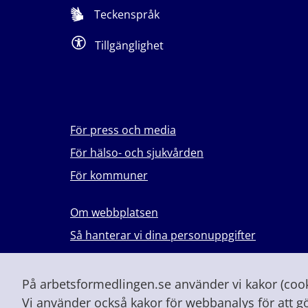
Teckenspråk
Tillgänglighet
För press och media
För hälso- och sjukvården
För kommuner
Om webbplatsen
Så hanterar vi dina personuppgifter
Lever du med våld i en nära relation?
Vid höjd beredskap och krig
På arbetsformedlingen.se använder vi kakor (cooki
Vi använder också kakor för webbanalys för att g