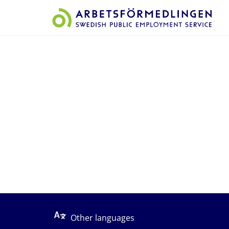
Start på sidans huvudinnehåll
Other languages