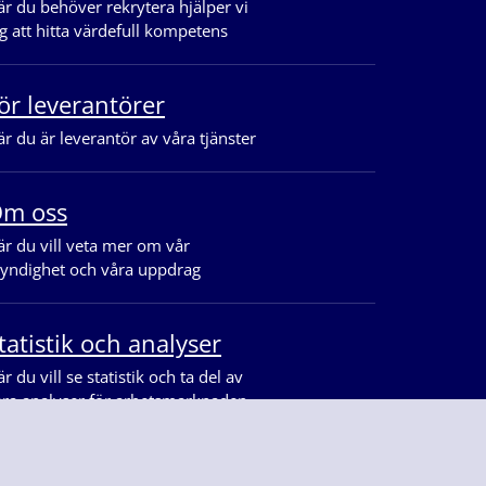
r du behöver rekrytera hjälper vi
g att hitta värdefull kompetens
ör leverantörer
r du är leverantör av våra tjänster
m oss
r du vill veta mer om vår
yndighet och våra uppdrag
tatistik och analyser
r du vill se statistik och ta del av
åra analyser för arbetsmarknaden