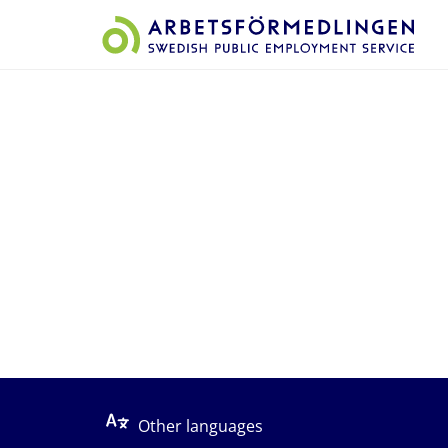
Start på sidans huvudinnehåll
Other languages