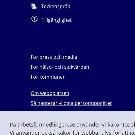
Teckenspråk
Tillgänglighet
För press och media
För hälso- och sjukvården
För kommuner
Om webbplatsen
Så hanterar vi dina personuppgifter
Lever du med våld i en nära relation?
Vid höjd beredskap och krig
På arbetsformedlingen.se använder vi kakor (cooki
Vi använder också kakor för webbanalys för att g