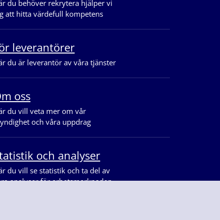
r du behöver rekrytera hjälper vi
g att hitta värdefull kompetens
ör leverantörer
r du är leverantör av våra tjänster
m oss
r du vill veta mer om vår
yndighet och våra uppdrag
tatistik och analyser
r du vill se statistik och ta del av
åra analyser för arbetsmarknaden