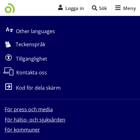
Logga in
Sök
Meny
Start på sidans huvudinnehåll
Other languages
Teckenspråk
Tillgänglighet
Kontakta oss
Kod för dela skärm
För press och media
För hälso- och sjukvården
För kommuner