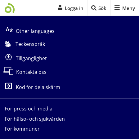
Logga in
Sök
Meny
Start på sidans huvudinnehåll
Other languages
Teckenspråk
Tillgänglighet
Kontakta oss
Kod för dela skärm
För press och media
För hälso- och sjukvården
För kommuner