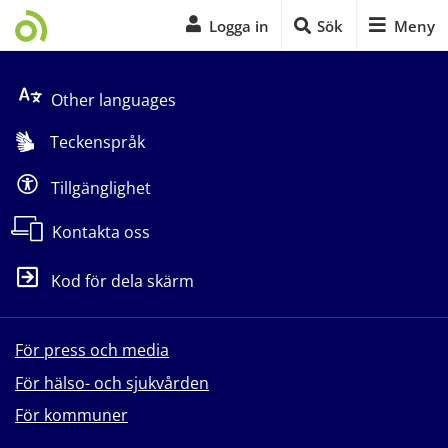
Logga in
Sök
Meny
Start på sidans huvudinnehåll
Other languages
Teckenspråk
Tillgänglighet
Kontakta oss
Kod för dela skärm
För press och media
För hälso- och sjukvården
För kommuner