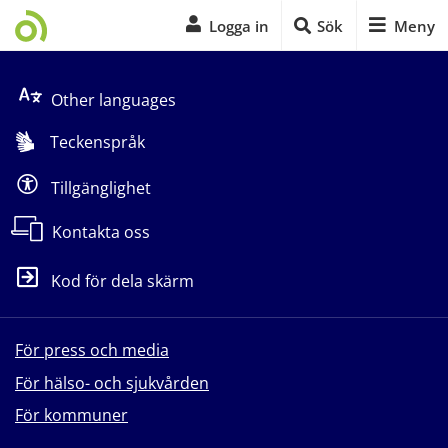
Logga in
Sök
Meny
Start på sidans huvudinnehåll
Other languages
Teckenspråk
Tillgänglighet
Kontakta oss
Kod för dela skärm
För press och media
För hälso- och sjukvården
För kommuner