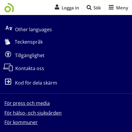
Logga in
Sök
Meny
Start på sidans huvudinnehåll
Other languages
Teckenspråk
Tillgänglighet
Kontakta oss
Kod för dela skärm
För press och media
För hälso- och sjukvården
För kommuner