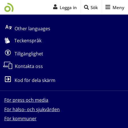
Logga in
Sök
Meny
Start på sidans huvudinnehåll
Other languages
Teckenspråk
Tillgänglighet
Kontakta oss
Kod för dela skärm
För press och media
För hälso- och sjukvården
För kommuner